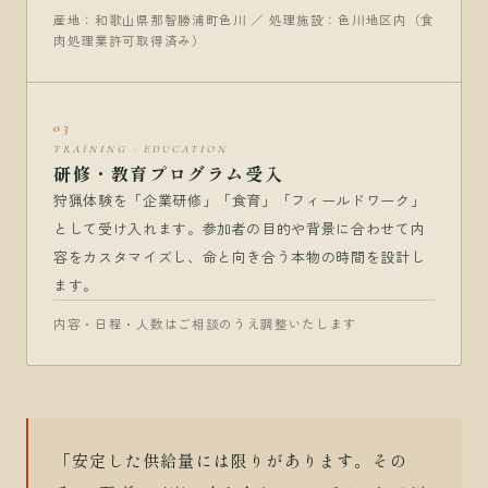
産地：和歌山県那智勝浦町色川 ／ 処理施設：色川地区内（食
肉処理業許可取得済み）
03
TRAINING · EDUCATION
研修・教育プログラム受入
狩猟体験を「企業研修」「食育」「フィールドワーク」
として受け入れます。参加者の目的や背景に合わせて内
容をカスタマイズし、命と向き合う本物の時間を設計し
ます。
内容・日程・人数はご相談のうえ調整いたします
「安定した供給量には限りがあります。その