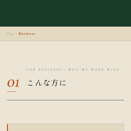
Top
›
Business
FOR BUSINESS · WHO WE WORK WITH
01
こんな方に