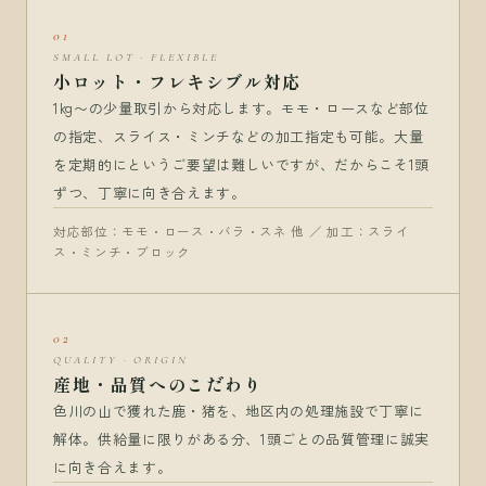
01
SMALL LOT · FLEXIBLE
小ロット・フレキシブル対応
1kg〜の少量取引から対応します。モモ・ロースなど部位
の指定、スライス・ミンチなどの加工指定も可能。大量
を定期的にというご要望は難しいですが、だからこそ1頭
ずつ、丁寧に向き合えます。
対応部位：モモ・ロース・バラ・スネ 他 ／ 加工：スライ
ス・ミンチ・ブロック
02
QUALITY · ORIGIN
産地・品質へのこだわり
色川の山で獲れた鹿・猪を、地区内の処理施設で丁寧に
解体。供給量に限りがある分、1頭ごとの品質管理に誠実
に向き合えます。