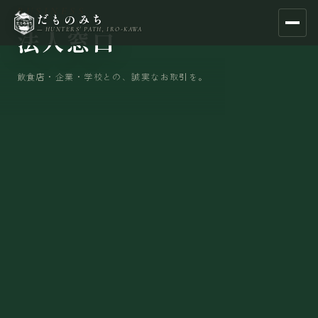
BUSINESS
だものみち
法人窓口
— HUNTERS' PATH, IRO-KAWA
飲食店・企業・学校との、誠実なお取引を。
About — だものみちについて
Experience — 狩猟体験
Business — 法人窓口
Shop — 山肉定期便・通販
Contact — お問い合わせ