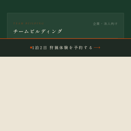
企業・法人向け
TEAM BUILDING
チームビルディング
自然の中で命と向き合う体験は、チームの対話を深めま
1泊2日 狩猟体験を予約する
す。普段の業務では見えない「判断する力」「動じない
力」を、里山の現場で引き出します。
例：社員研修・新入社員研修・管理職向け合宿
学校・大学向け
FOOD EDUCATION
食育・命の教育
「いただきます」の意味を、言葉ではなく体験で伝えま
す。罠の仕掛け方から解体・調理まで、食の起点を現場で
学ぶカリキュラムを提供します。
例：小中高の食育授業・大学ゼミのフィールドワーク