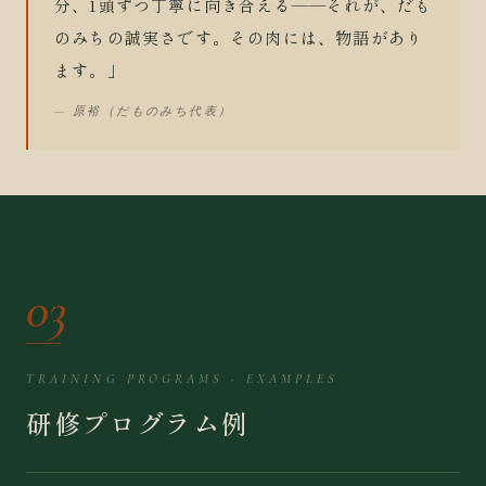
分、1頭ずつ丁寧に向き合える——それが、だも
のみちの誠実さです。その肉には、物語があり
ます。」
— 原裕（だものみち代表）
03
TRAINING PROGRAMS · EXAMPLES
研修プログラム例