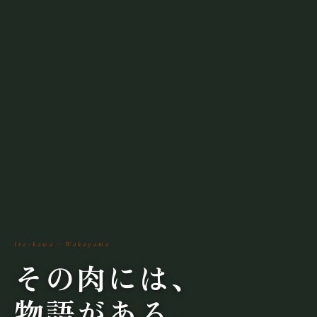
Iro-kawa · Wakayama
その肉には、
物語
がある。