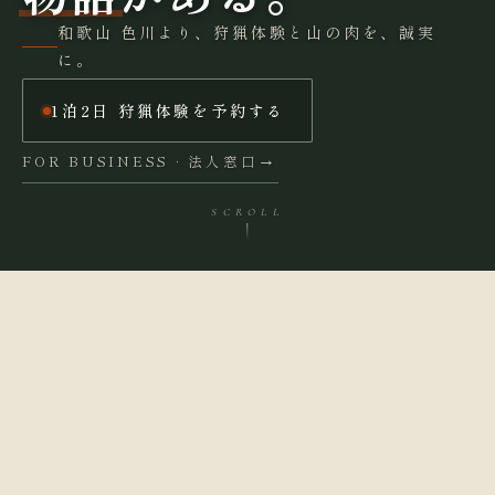
和歌山 色川より、狩猟体験と山の肉を、誠実
に。
1泊2日 狩猟体験を予約する
FOR BUSINESS · 法人窓口
SCROLL
1泊2日 狩猟体験を予約する
IN THIS ISSUE
色川の流儀 · だものみちと
罠と山と、けものの道
01
02
は
3つの提供（体験・法人・通
体験した方々の声
03
04
販）