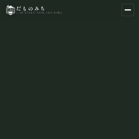
だものみち
— HUNTERS' PATH, IRO-KAWA
About — だものみちについて
Experience — 狩猟体験
Business — 法人窓口
Shop — 山肉定期便・通販
Contact — お問い合わせ